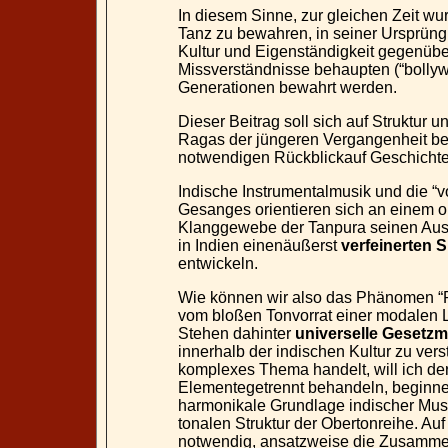
In diesem Sinne, zur gleichen Zeit wu
Tanz zu bewahren, in seiner Ursprüng
Kultur und Eigenständigkeit gegenüb
Missverständnisse behaupten (“bollywo
Generationen bewahrt werden.
Dieser Beitrag soll sich auf Struktur 
Ragas der jüngeren Vergangenheit be
notwendigen Rückblickauf Geschichte
Indische Instrumentalmusik und die “v
Gesanges orientieren sich an einem ob
Klanggewebe der Tanpura seinen Ausdr
in Indien einenäußerst
verfeinerten S
entwickeln.
Wie können wir also das Phänomen “R
vom bloßen Tonvorrat einer modalen Le
Stehen dahinter
universelle Gesetzm
innerhalb der indischen Kultur zu ver
komplexes Thema handelt, will ich de
Elementegetrennt behandeln, beginnen
harmonikale Grundlage indischer Musik
tonalen Struktur der Obertonreihe. Auf
notwendig, ansatzweise die Zusamme