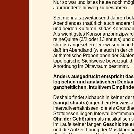
Nur so war und ist es heute noch mögli
Jahrhunderte hinweg zu bewahren.
Seit mehr als zweitausend Jahren befa
Abendlandes (natürlich auch anderer K
und beiden Kulturen ist das Konsonan
Als wichtigstes Konsonanzprinzipwird d
reineQuinte (3/2 oder 13 shrutis) und
shrutis) angesehen. Der wesentliche U
daß im Abendland (wie auch in der ch
arithmetische Proportionen der Skale
topologische Sichtweise bevorzugt, d.
Anordnung im Oktavraum bestimmt.
Anders ausgedrückt entspricht das
logischen und analytischen Denkan
ganzheitlichen, intuitivem Empfinde
Deshalb findet sichauch in keiner der
(sangit shastra)
irgend ein Hinweis au
Intervallverhältnissen, die als Grund
Stattdessen liegen Intervallbestimmun
Ohr, der Gehörsinn
als musikalisch s
im Laufe seiner langen
Geschichte en
und die Aufzeichnung der Musiktheor