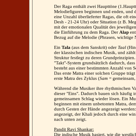
Der Raga enthält zwei Haupttöne (1.Haupt
Melodiefiguren beginnen und enden, und d
eine Unzahl überlieferter Ragas, die oft e
Desh - 21-24 Uhr) oder Situation (z B. Me
mit der emotionalen Qualität des jeweilig
die Einführung zu dem Raga. Der
Alap
ent
Bezug auf die Melodie (Phrasen, wichtige 
Ein
Tala
(aus dem Sanskrit) oder
Taal
(Hind
der klassischen indischen Musik, und zäh
Struktur festlegt zu deren Grundprinzipien
"Takt"-System grundsätzlich dadurch, dass h
besteht aus einer bestimmten Anzahl von Sc
Das erste Matra einer solchen Gruppe trägt
erste Matra des Zyklus (
Sam
= gemeinsam,
Während die Musiker ihre rhythmischen Vari
dieser "Eins". Dadurch bauen sich häufig i
gemeinsamen Schlag wieder lösen. Ein Mus
beginnen mit einem unbetonten Matra, dem 
durch Gesten der Hände angezeigt werden:
angezeigt, der Khali jedoch durch eine 
nach unten zeigt.
Pandit Ravi Shankar:
Die indische Musik basiert, wie die westl