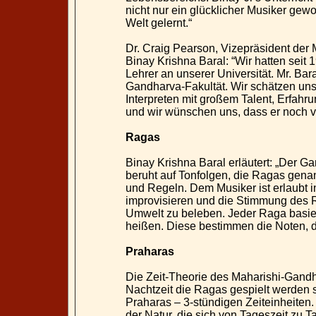
nicht nur ein glücklicher Musiker gewo
Welt gelernt.“
Dr. Craig Pearson, Vizepräsident der 
Binay Krishna Baral: “Wir hatten sei
Lehrer an unserer Universität. Mr. Bara
Gandharva-Fakultät. Wir schätzen uns 
Interpreten mit großem Talent, Erfahr
und wir wünschen uns, dass er noch vi
Ragas
Binay Krishna Baral erläutert: „Der G
beruht auf Tonfolgen, die Ragas gena
und Regeln. Dem Musiker ist erlaubt 
improvisieren und die Stimmung des 
Umwelt zu beleben. Jeder Raga basiert
heißen. Diese bestimmen die Noten, 
Praharas
Die Zeit-Theorie des Maharishi-Gandh
Nachtzeit die Ragas gespielt werden s
Praharas – 3-stündigen Zeiteinheite
der Natur, die sich von Tageszeit zu T