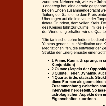
zuordnen. Nehmen wir, wie es >
Joha
< angeregt hat, eine gerade gespannte
beiden Enden zusammengebracht werde
Teilung der Saite eine dem Kreis einb
Übertragen auf die Intervalle der Tanp
tiefere Grundton, dem vollen Kreis. De
des Kreises führt zur Quinte (im Kreis
der Vierteilung erhalten wir die Quarte
“Die tantrische Lehre Indiens bedient
Yantras genannt, zur Meditation und K
Meditationshilfen, die entweder der Z
Struktur der Energiemuster einer Gott
1 Prime, Raum, Ursprung, in si
Konjunktion)
2 Oktave (Aspekt der Oppositi
3 Quinte, Feuer, Dynamik, auc
4 Quarte, Erde, statisch, Stru
diese Formen als geometrisch
Zusammenhang zwischen astr
Intervallen hergestellt. So la
astrologischen Aspekte den en
Eigenschaften zuordnen…