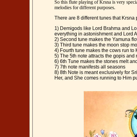
So this flute playing of Krsna is very specia
melodies for different purposes.
There are 8 different tunes that Krsna 
1) Demigods like Lord Brahma and Lord
everything in astonishment and Lord 
2) Second tune makes the Yamuna fl
3) Third tune makes the moon stop m
4) Fourth tune makes the cows run to K
5) The 5th note attracts the gopis an
6) 6th Tune makes the stones melt an
7) 7th note manifests all seasons
8) 8th Note is meant exclusively for Sr
Her, and She comes running to Him pu