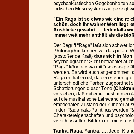
psychoakustischen Gegebenheiten so
indischen Musiksystems aufgezeigt w
“Ein Raga ist so etwas wie eine reich
schön, doch ihr wahrer Wert liegt le
Ausblicke gewährt…. Jedenfalls wir
immer weit mehr enthält als die bl
Der Begriff “Raga” läßt sich schwerlic
Philosophie
kennen wir das polare W
(abstoßende Kraft)
dass sich in Moni
psychologischer Sicht betrachtet auch
“Raga” könnte etwa mit “das was gefäl
werden. Es wird auch angenommen, 
Raga enthalten ist, da den sieben g
unterschiedliche Farben zugeordnet si
Schattierungen dieser Töne
(Chakren
vorstellen, daß mit einer bestimmten 
auf die musikalische Leinwand gemal
emotionalen Zustand der Zuhörer aus
In den Ragamala-Paintings werden Ra
Charaktereigenschaften und psychologi
verschlüsselten Bildern der mittelalte
Tantra, Raga, Yantra: ….
Jeder Klang