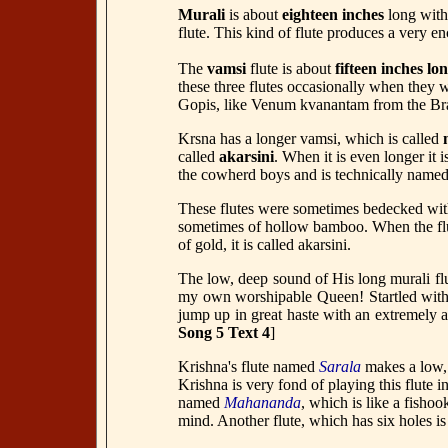
Murali
is about
eighteen inches
long wit
flute. This kind of flute produces a very e
The
vamsi
flute is about
fifteen inches lo
these three flutes occasionally when they
Gopis, like Venum kvanantam from the B
Krsna has a longer vamsi, which is called
called
akarsini
. When it is even longer it i
the cowherd boys and is technically name
These flutes were sometimes bedecked wit
sometimes of hollow bamboo. When the flu
of gold, it is called akarsini.
The low, deep sound of His long murali flut
my own worshipable Queen! Startled with 
jump up in great haste with an extremely 
Song 5 Text 4
]
Krishna
's flute named
Sarala
makes a low, 
Krishna
is very fond of playing this flute i
named
Mahananda
, which is like a fishoo
mind. Another flute, which has six holes 