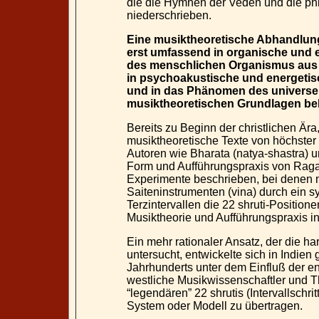
die die Hymnen der Veden und die p
niederschrieben.
Eine musiktheoretische Abhandlung 
erst umfassend in organische und 
des menschlichen Organismus aus 
in psychoakustische und energetisc
und in das Phänomen des universel
musiktheoretischen Grundlagen be
Bereits zu Beginn der christlichen Ära
musiktheoretische Texte von höchster
Autoren wie Bharata (natya-shastra) und
Form und Aufführungspraxis von Ragas
Experimente beschrieben, bei denen 
Saiteninstrumenten (vina) durch ein s
Terzintervallen die 22 shruti-Positio
Musiktheorie und Aufführungspraxis in
Ein mehr rationaler Ansatz, der die h
untersucht, entwickelte sich in Indie
Jahrhunderts unter dem Einfluß der en
westliche Musikwissenschaftler und Th
“legendären” 22 shrutis (Intervallschri
System oder Modell zu übertragen.