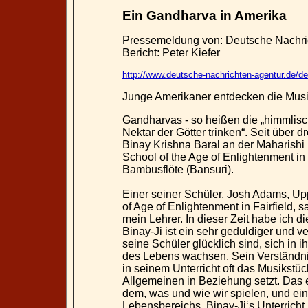
Ein Gandharva in Amerika
Pressemeldung von:
Deutsche Nachri
Bericht: Peter Kiefer
http://www.deutsche-nachrichten-agentur.de/d
Junge Amerikaner entdecken die Musi
Gandharvas - so heißen die „himmlisc
Nektar der Götter trinken“. Seit über 
Binay Krishna Baral an der Maharishi
School of the Age of Enlightenment in 
Bambusflöte (Bansuri).
Einer seiner Schüler, Josh Adams, Up
of Age of Enlightenment in Fairfield, s
mein Lehrer. In dieser Zeit habe ich
Binay-Ji ist ein sehr geduldiger und v
seine Schüler glücklich sind, sich in 
des Lebens wachsen. Sein Verständnis
in seinem Unterricht oft das Musikstü
Allgemeinen in Beziehung setzt. Das e
dem, was und wie wir spielen, und ei
Lebensbereichs. Binay-Ji‘s Unterricht i