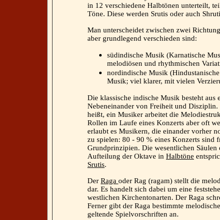
in 12 verschiedene
Halbtönen
unterteilt, te
Töne. Diese werden Srutis oder auch Shrut
Man unterscheidet zwischen zwei Richtunge
aber grundlegend verschieden sind:
südindische Musik (
Karnatische Mus
melodiösen und rhythmischen Variat
nordindische Musik (
Hindustanisch
Musik; viel klarer, mit vielen Verzi
Die klassische indische Musik besteht aus
Nebeneinander von Freiheit und Disziplin.
heißt, ein Musiker arbeitet die Melodiestru
Rollen im Laufe eines Konzerts aber oft w
erlaubt es Musikern, die einander vorher n
zu spielen: 80 - 90 % eines Konzerts sind f
Grundprinzipien. Die wesentlichen Säulen
Aufteilung der Oktave in
Halbtöne
entspric
Srutis
.
Der
Raga
oder Rag (ragam) stellt die melo
dar. Es handelt sich dabei um eine festste
westlichen
Kirchentonarten
. Der Raga schr
Ferner gibt der Raga bestimmte
melodisch
geltende Spielvorschriften an.